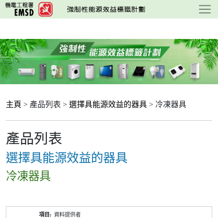
跳
至
主
要
內
容
主頁
> 產品列表 >
選擇具能源效益的器具
> 冷凍器具
產品列表
選擇具能源效益的器具
冷凍器具
產
資料提供者
品