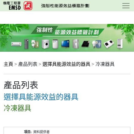
跳
至
主
要
內
容
主頁
> 產品列表 >
選擇具能源效益的器具
> 冷凍器具
產品列表
選擇具能源效益的器具
冷凍器具
產
資料提供者
品