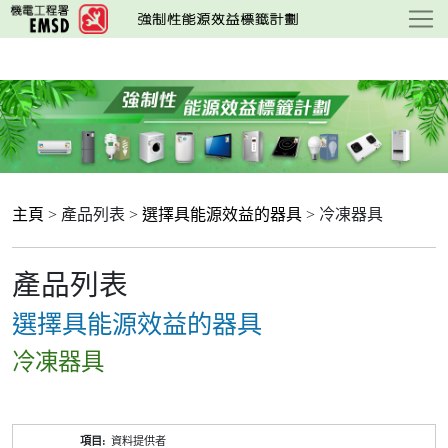
跳
至
主
要
內
容
主頁
> 產品列表 >
選擇具能源效益的器具
> 冷凍器具
產品列表
選擇具能源效益的器具
冷凍器具
產
資料提供者
品