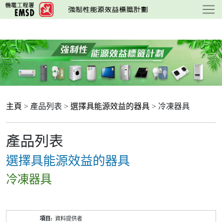
跳
至
主
要
內
容
主頁
> 產品列表 >
選擇具能源效益的器具
> 冷凍器具
產品列表
選擇具能源效益的器具
冷凍器具
產
資料提供者
品