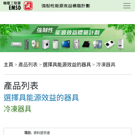
跳
至
主
要
內
容
主頁
> 產品列表 >
選擇具能源效益的器具
> 冷凍器具
產品列表
選擇具能源效益的器具
冷凍器具
產
資料提供者
品