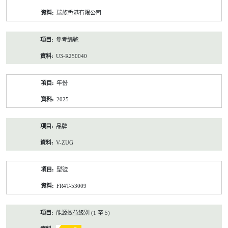
資
瑞族香港有限公司
料
參考編號
U3-R250040
年份
2025
品牌
V-ZUG
型號
FR4T-53009
能源效益級別 (1 至 5)