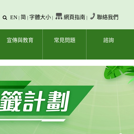
EN
简
字體大小
網頁指南
聯絡我們
查
|
|
|
|
詢
文
字
宣傳與教育
常見問題
諮詢