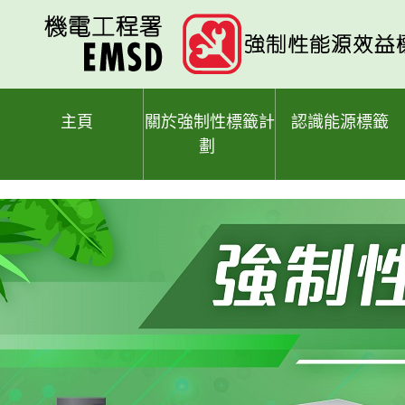
跳
至
主
要
內
容
主頁
關於強制性標籤計
認識能源標籤
劃