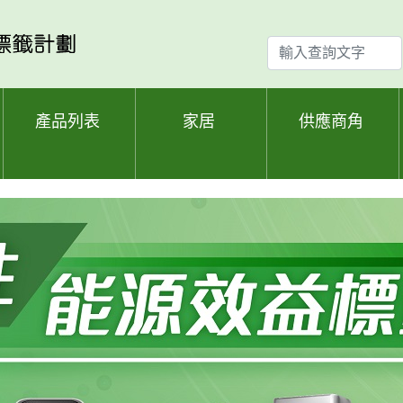
輸
入
查
詢
產品列表
家居
供應商角
文
字