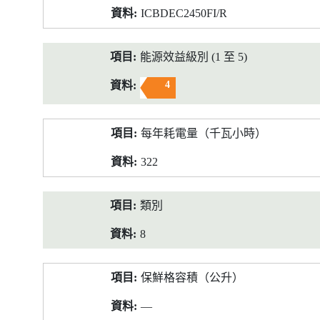
ICBDEC2450FI/R
能源效益級別 (1 至 5)
4
每年耗電量（千瓦小時）
322
類別
8
保鮮格容積（公升）
—