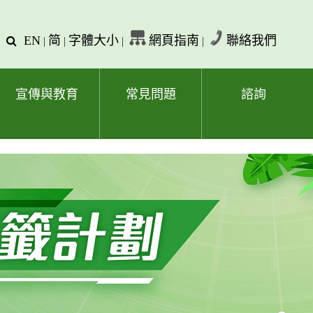
EN
简
字體大小
網頁指南
聯絡我們
查
|
|
|
|
詢
文
字
宣傳與教育
常見問題
諮詢