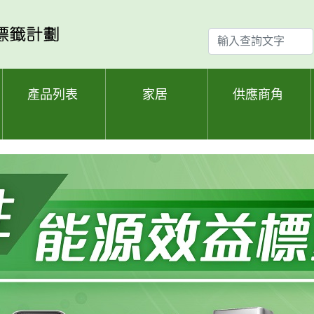
輸
入
查
詢
產品列表
家居
供應商角
文
字