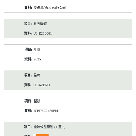
資
麥迪森(香港)有限公司
料
參考編號
U3-R250061
年份
2025
品牌
SUB-ZERO
型號
ICBDEC2450FI/L
能源效益級別 (1 至 5)