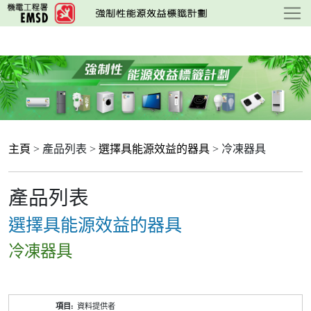
跳
至
主
要
內
容
主頁
> 產品列表 >
選擇具能源效益的器具
> 冷凍器具
產品列表
選擇具能源效益的器具
冷凍器具
產
資料提供者
品