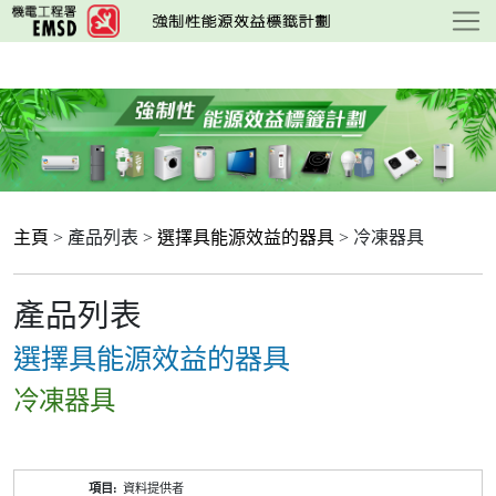
跳
至
主
要
內
容
主頁
> 產品列表 >
選擇具能源效益的器具
> 冷凍器具
產品列表
選擇具能源效益的器具
冷凍器具
產
資料提供者
品