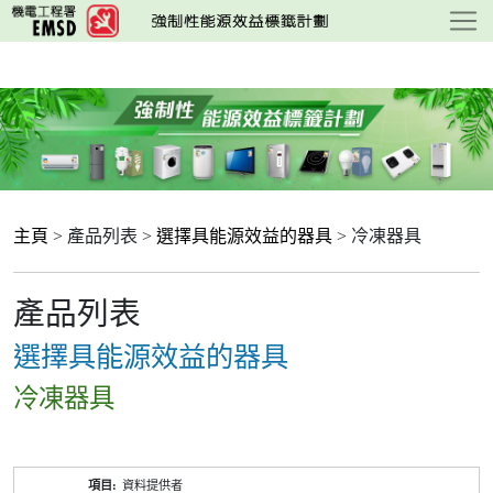
跳
至
主
要
內
容
主頁
> 產品列表 >
選擇具能源效益的器具
> 冷凍器具
產品列表
選擇具能源效益的器具
冷凍器具
產
資料提供者
品