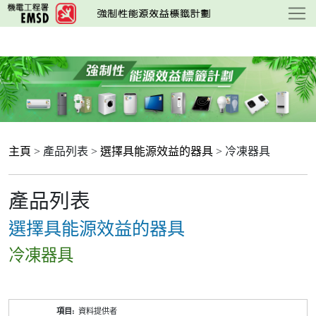
跳
至
主
要
內
容
主頁
> 產品列表 >
選擇具能源效益的器具
> 冷凍器具
產品列表
選擇具能源效益的器具
冷凍器具
產
資料提供者
品