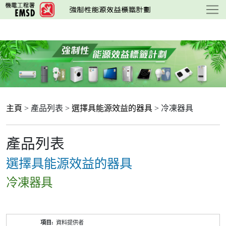
跳
至
主
要
內
容
主頁
> 產品列表 >
選擇具能源效益的器具
> 冷凍器具
產品列表
選擇具能源效益的器具
冷凍器具
產
資料提供者
品