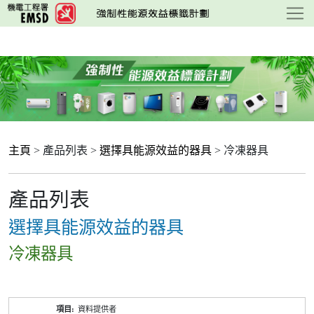
跳
至
主
要
內
容
主頁
> 產品列表 >
選擇具能源效益的器具
> 冷凍器具
產品列表
選擇具能源效益的器具
冷凍器具
產
資料提供者
品