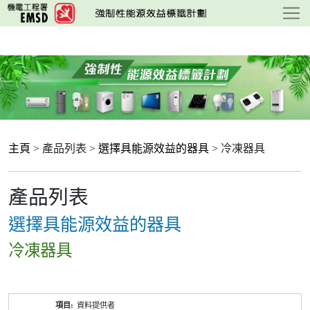
跳
至
主
要
內
容
主頁
> 產品列表 >
選擇具能源效益的器具
> 冷凍器具
產品列表
選擇具能源效益的器具
冷凍器具
產
資料提供者
品