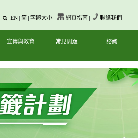
EN
简
字體大小
網頁指南
聯絡我們
查
|
|
|
|
詢
文
字
宣傳與教育
常見問題
諮詢