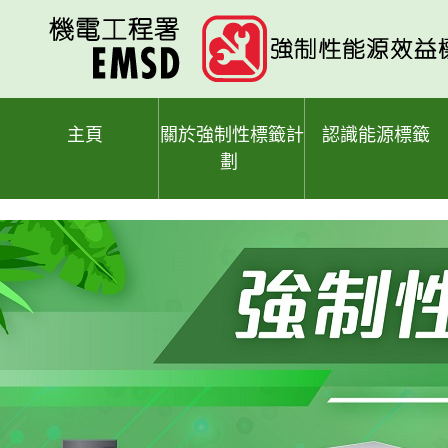
跳
至
主
要
內
容
主頁
關於強制性標籤計
認識能源標籤
劃