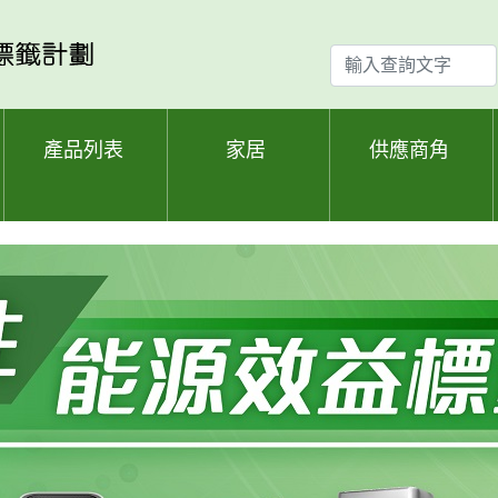
輸
入
查
詢
產品列表
家居
供應商角
文
字