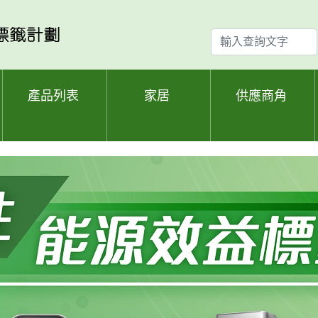
輸
入
查
詢
產品列表
家居
供應商角
文
字