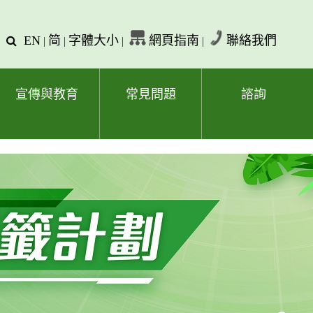
EN
简
字體大小
網頁指南
聯絡我們
查
|
|
|
|
詢
文
字
宣傳與教育
常見問題
諮詢