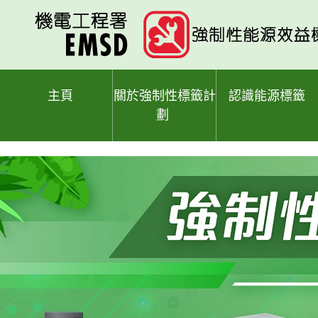
跳
至
主
要
內
容
主頁
關於強制性標籤計
認識能源標籤
劃