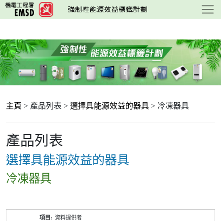
跳
至
主
要
內
容
主頁
> 產品列表 >
選擇具能源效益的器具
> 冷凍器具
產品列表
選擇具能源效益的器具
冷凍器具
產
資料提供者
品