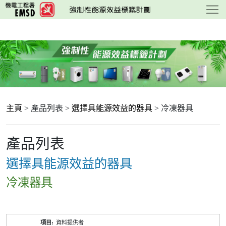
跳
至
主
要
內
容
主頁
> 產品列表 >
選擇具能源效益的器具
> 冷凍器具
產品列表
選擇具能源效益的器具
冷凍器具
產
資料提供者
品