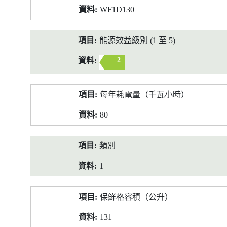
WF1D130
能源效益級別 (1 至 5)
2
每年耗電量（千瓦小時）
80
類別
1
保鮮格容積（公升）
131