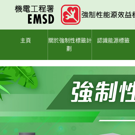
跳
至
主
要
內
容
主頁
關於強制性標籤計
認識能源標籤
劃