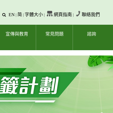
EN
简
字體大小
網頁指南
聯絡我們
查
|
|
|
|
詢
文
字
宣傳與教育
常見問題
諮詢