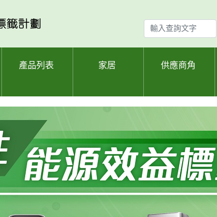
輸
入
查
詢
產品列表
家居
供應商角
文
字