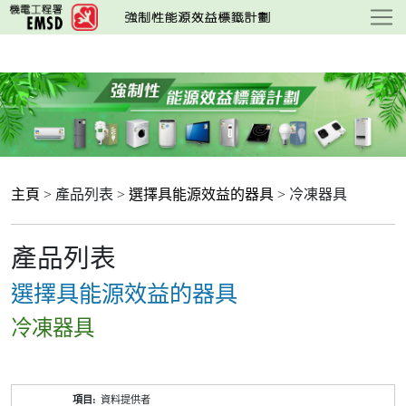
跳
至
主
要
內
容
主頁
> 產品列表 >
選擇具能源效益的器具
> 冷凍器具
產品列表
選擇具能源效益的器具
冷凍器具
產
資料提供者
品