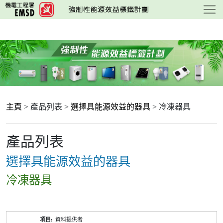
跳
至
主
要
內
容
主頁
> 產品列表 >
選擇具能源效益的器具
> 冷凍器具
產品列表
選擇具能源效益的器具
冷凍器具
產
資料提供者
品