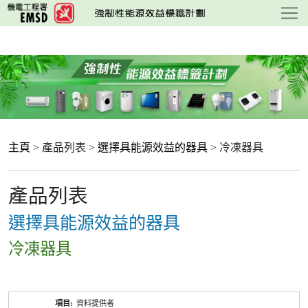
跳
至
主
要
內
容
主頁
> 產品列表 >
選擇具能源效益的器具
> 冷凍器具
產品列表
選擇具能源效益的器具
冷凍器具
產
資料提供者
品