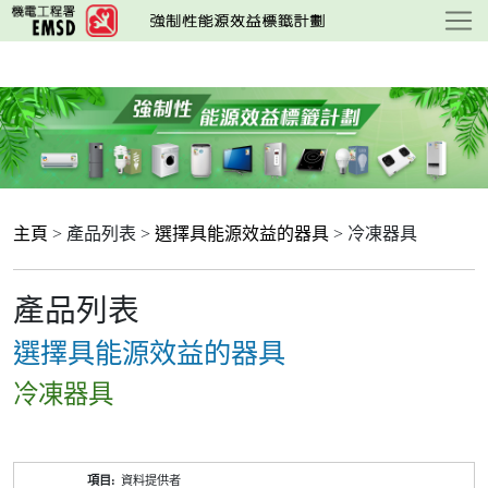
跳
至
主
要
內
容
主頁
> 產品列表 >
選擇具能源效益的器具
> 冷凍器具
產品列表
選擇具能源效益的器具
冷凍器具
產
資料提供者
品