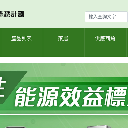
輸
入
查
詢
產品列表
家居
供應商角
文
字