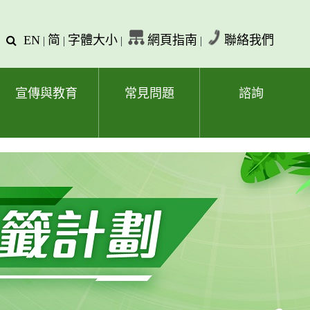
EN
简
字體大小
網頁指南
聯絡我們
查
|
|
|
|
詢
文
字
宣傳與教育
常見問題
諮詢