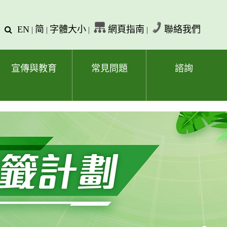
EN
简
字體大小
網頁指南
聯絡我們
查
|
|
|
|
詢
文
字
宣傳與教育
常見問題
諮詢