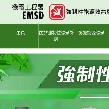
跳
至
主
要
內
容
主頁
關於強制性標籤計
認識能源標籤
劃