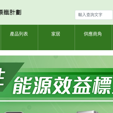
輸
入
查
詢
產品列表
家居
供應商角
文
字