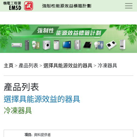
跳
至
主
要
內
容
主頁
> 產品列表 >
選擇具能源效益的器具
> 冷凍器具
產品列表
選擇具能源效益的器具
冷凍器具
產
資料提供者
品