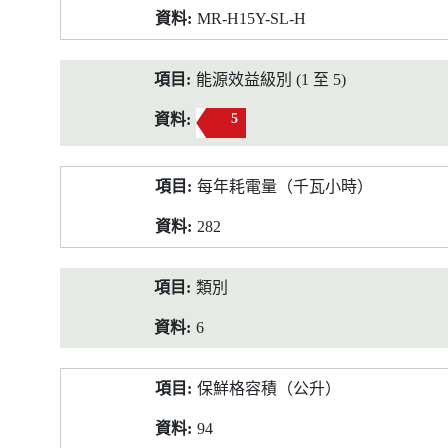
MR-H15Y-SL-H
能源效益級別 (1 至 5)
5
每年耗電量（千瓦小時）
282
類別
6
保鮮格容積（公升）
94