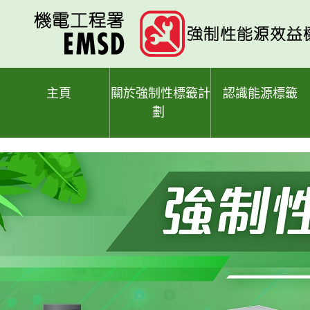
跳
至
主
要
內
容
主頁
關於強制性標籤計
認識能源標籤
劃