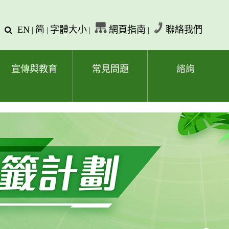
EN
简
字體大小
網頁指南
聯絡我們
查
|
|
|
|
詢
文
字
宣傳與教育
常見問題
諮詢