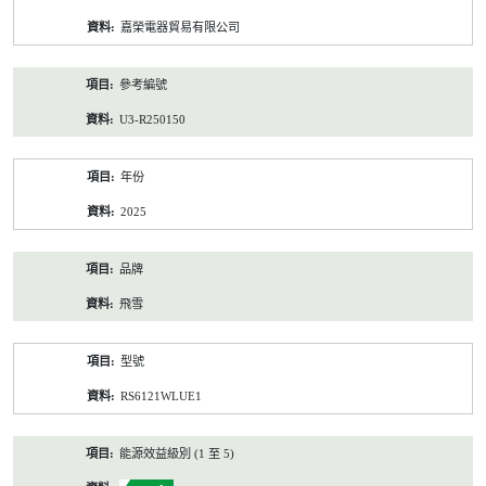
資
嘉榮電器貿易有限公司
料
參考編號
U3-R250150
年份
2025
品牌
飛雪
型號
RS6121WLUE1
能源效益級別 (1 至 5)