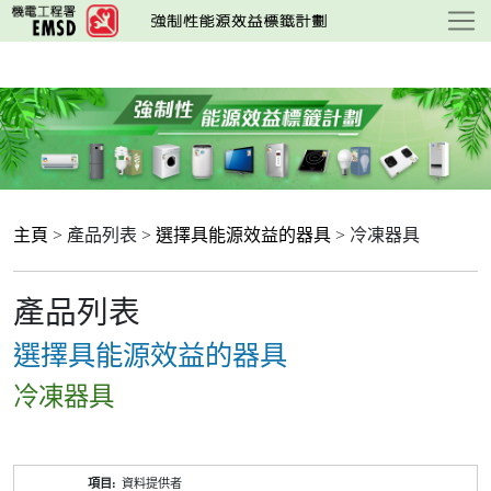
跳
至
主
要
內
容
主頁
> 產品列表 >
選擇具能源效益的器具
> 冷凍器具
產品列表
選擇具能源效益的器具
冷凍器具
產
資料提供者
品