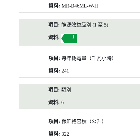
MR-B46ML-W-H
能源效益級別 (1 至 5)
1
每年耗電量（千瓦小時）
241
類別
6
保鮮格容積（公升）
322