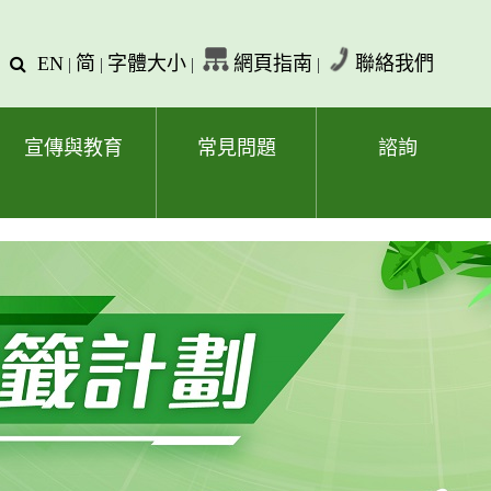
EN
简
字體大小
網頁指南
聯絡我們
查
|
|
|
|
詢
文
字
宣傳與教育
常見問題
諮詢