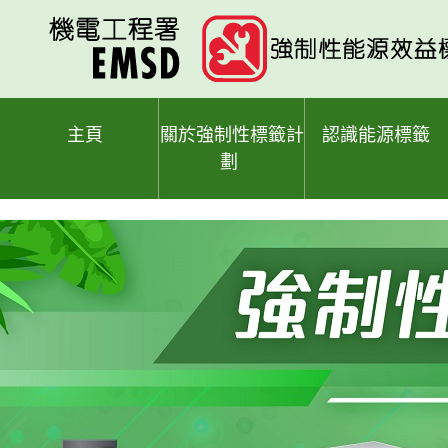
跳
至
主
要
內
容
主頁
關於強制性標籤計
認識能源標籤
劃