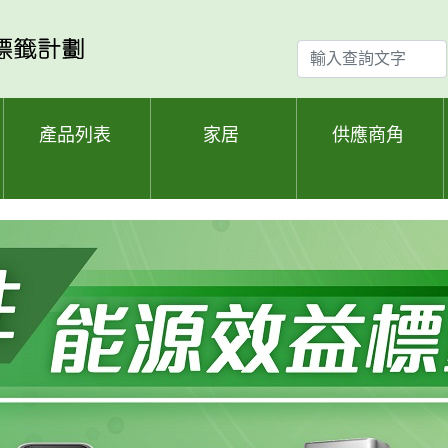
輸
入
查
詢
產品列表
家居
供應商角
文
字