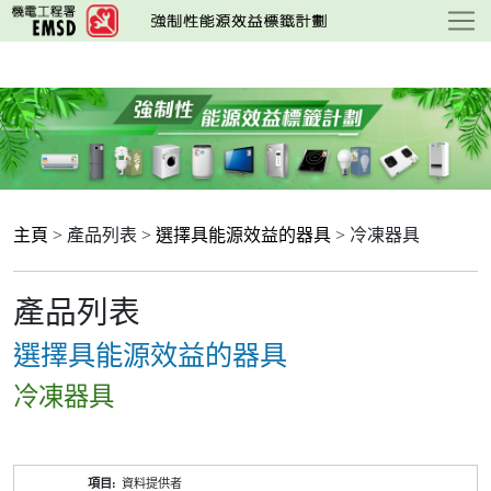
跳
至
主
要
內
容
主頁
> 產品列表 >
選擇具能源效益的器具
> 冷凍器具
產品列表
選擇具能源效益的器具
冷凍器具
產
資料提供者
品