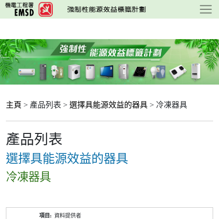
跳
至
主
要
內
容
主頁
> 產品列表 >
選擇具能源效益的器具
> 冷凍器具
產品列表
選擇具能源效益的器具
冷凍器具
產
資料提供者
品