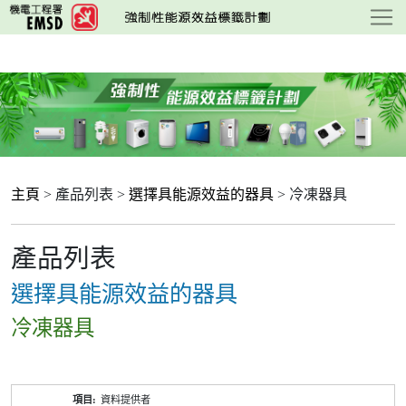
跳
至
主
要
內
容
主頁
> 產品列表 >
選擇具能源效益的器具
> 冷凍器具
產品列表
選擇具能源效益的器具
冷凍器具
產
資料提供者
品