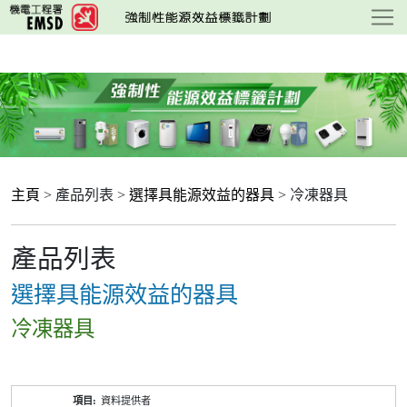
跳
至
主
要
內
容
主頁
> 產品列表 >
選擇具能源效益的器具
> 冷凍器具
產品列表
選擇具能源效益的器具
冷凍器具
產
資料提供者
品