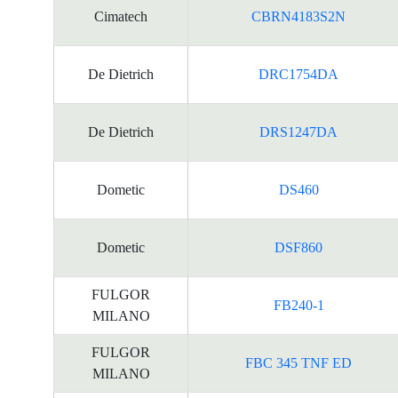
資
Cimatech
CBRN4183S2N
料
De Dietrich
DRC1754DA
De Dietrich
DRS1247DA
Dometic
DS460
Dometic
DSF860
FULGOR
FB240-1
MILANO
FULGOR
FBC 345 TNF ED
MILANO