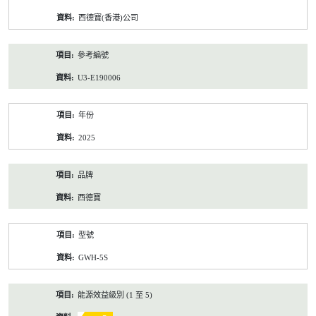
資
西德寶(香港)公司
料
參考編號
U3-E190006
年份
2025
品牌
西德寶
型號
GWH-5S
能源效益級別 (1 至 5)