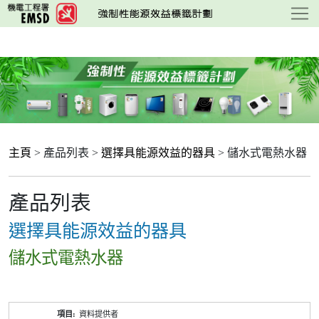
跳
至
主
要
內
容
主頁
> 產品列表 >
選擇具能源效益的器具
> 儲水式電熱水器
產品列表
選擇具能源效益的器具
儲水式電熱水器
產
資料提供者
品