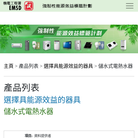
跳
至
主
要
內
容
主頁
> 產品列表 >
選擇具能源效益的器具
> 儲水式電熱水器
產品列表
選擇具能源效益的器具
儲水式電熱水器
產
資料提供者
品