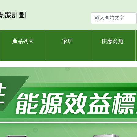
輸
入
查
詢
產品列表
家居
供應商角
文
字