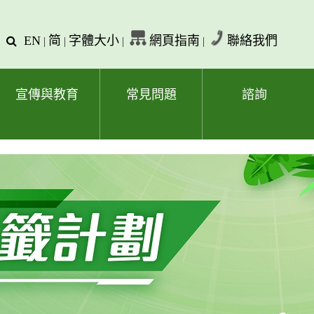
EN
简
字體大小
網頁指南
聯絡我們
查
|
|
|
|
詢
文
字
宣傳與教育
常見問題
諮詢