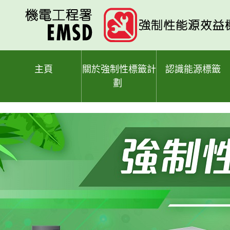
跳
至
主
要
內
容
主頁
關於強制性標籤計
認識能源標籤
劃