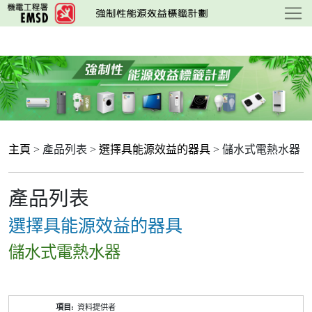
跳
至
主
要
內
容
主頁
> 產品列表 >
選擇具能源效益的器具
> 儲水式電熱水器
產品列表
選擇具能源效益的器具
儲水式電熱水器
產
資料提供者
品