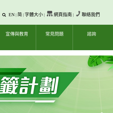
EN
简
字體大小
網頁指南
聯絡我們
查
|
|
|
|
詢
文
字
宣傳與教育
常見問題
諮詢