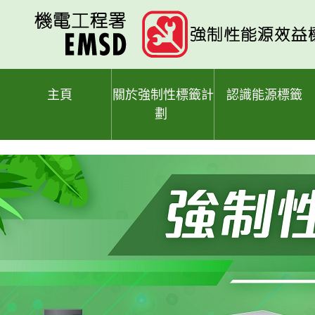
跳
至
主
要
內
容
主頁
關於強制性標籤計
認識能源標籤
劃