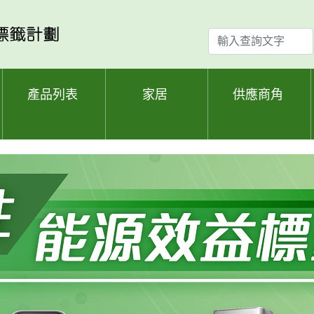
輸
入
查
詢
產品列表
家居
供應商角
文
字