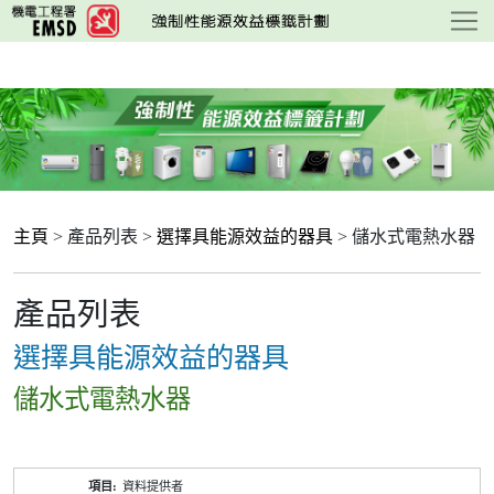
跳
至
主
要
內
容
主頁
> 產品列表 >
選擇具能源效益的器具
> 儲水式電熱水器
產品列表
選擇具能源效益的器具
儲水式電熱水器
產
資料提供者
品