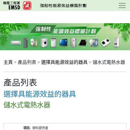
跳
至
主
要
內
容
主頁
> 產品列表 >
選擇具能源效益的器具
> 儲水式電熱水器
產品列表
選擇具能源效益的器具
儲水式電熱水器
產
資料提供者
品