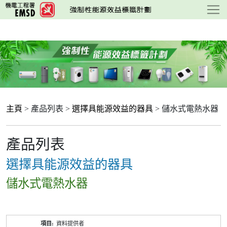
跳
至
主
要
內
容
主頁
> 產品列表 >
選擇具能源效益的器具
> 儲水式電熱水器
產品列表
選擇具能源效益的器具
儲水式電熱水器
產
資料提供者
品