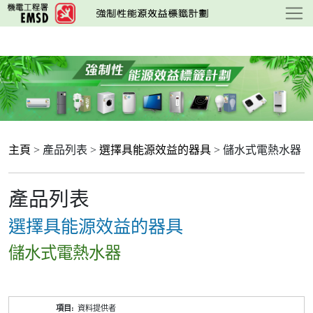
跳
至
主
要
內
容
主頁
> 產品列表 >
選擇具能源效益的器具
> 儲水式電熱水器
產品列表
選擇具能源效益的器具
儲水式電熱水器
產
資料提供者
品