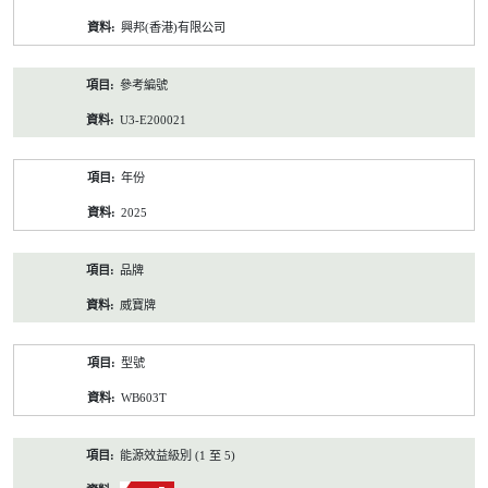
資
興邦(香港)有限公司
料
參考編號
U3-E200021
年份
2025
品牌
威寶牌
型號
WB603T
能源效益級別 (1 至 5)