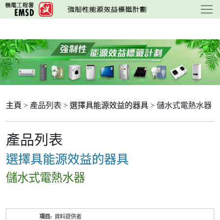
跳
至
主
要
內
容
主頁
> 產品列表 >
選擇具能源效益的器具
> 儲水式電熱水器
產品列表
選擇具能源效益的器具
儲水式電熱水器
產
資料提供者
品