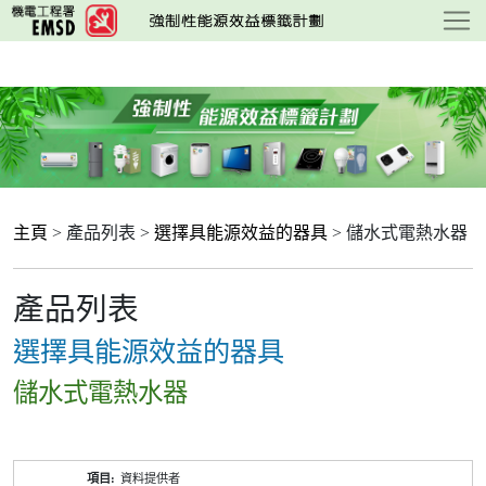
跳
至
主
要
內
容
主頁
> 產品列表 >
選擇具能源效益的器具
> 儲水式電熱水器
產品列表
選擇具能源效益的器具
儲水式電熱水器
產
資料提供者
品