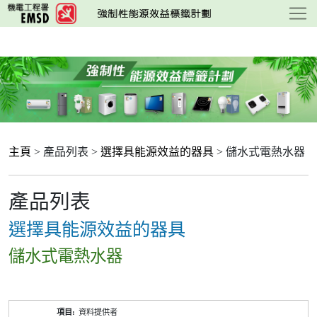
跳
至
主
要
內
容
主頁
> 產品列表 >
選擇具能源效益的器具
> 儲水式電熱水器
產品列表
選擇具能源效益的器具
儲水式電熱水器
產
資料提供者
品