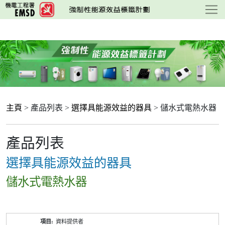
跳
至
主
要
內
容
主頁
> 產品列表 >
選擇具能源效益的器具
> 儲水式電熱水器
產品列表
選擇具能源效益的器具
儲水式電熱水器
產
資料提供者
品