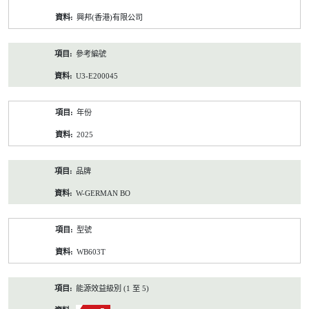
資
興邦(香港)有限公司
料
參考編號
U3-E200045
年份
2025
品牌
W-GERMAN BO
型號
WB603T
能源效益級別 (1 至 5)