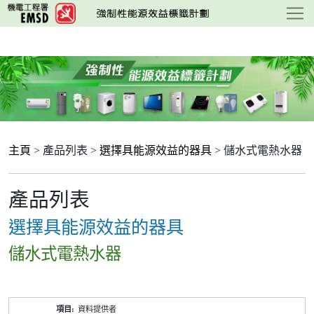
跳
至
主
要
內
容
主頁
> 產品列表 >
選擇具能源效益的器具
> 儲水式電熱水器
產品列表
選擇具能源效益的器具
儲水式電熱水器
產
資料提供者
品