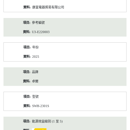
資
康富電器貿易有限公司
料
參考編號
U3-E220003
年份
2025
品牌
卓爾
型號
SWH-2301S
能源效益級別 (1 至 5)