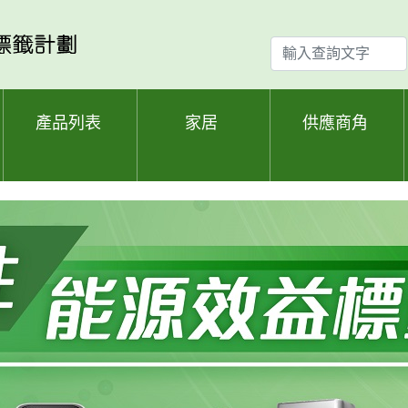
輸
入
查
詢
產品列表
家居
供應商角
文
字