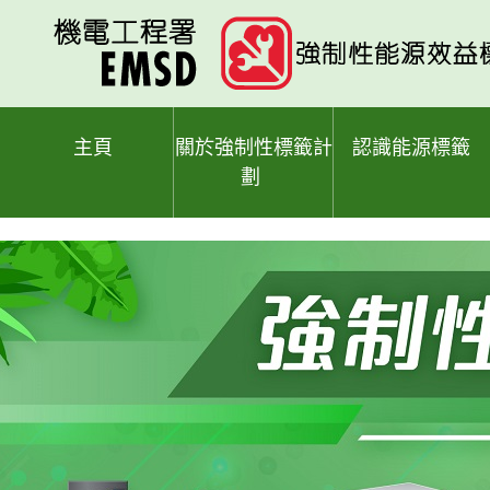
跳
至
主
要
內
容
主頁
關於強制性標籤計
認識能源標籤
劃