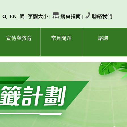
EN
简
字體大小
網頁指南
聯絡我們
查
|
|
|
|
詢
文
字
宣傳與教育
常見問題
諮詢