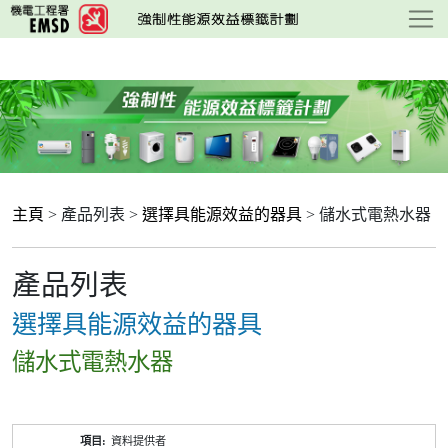
跳
至
主
要
內
容
主頁
> 產品列表 >
選擇具能源效益的器具
> 儲水式電熱水器
產品列表
選擇具能源效益的器具
儲水式電熱水器
產
資料提供者
品